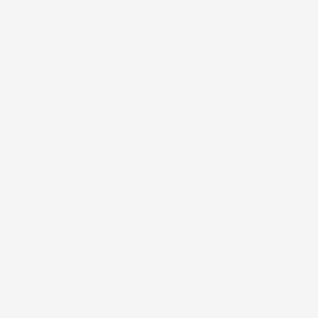
.بصفتنا الشريك الإبداعي للهيئة الملكية لمحافظة العلا، 
تولى 'بيت الموسيقى' مهمة تصميم الهوية الصوتية والجو 
العام لمطار العلا الدولي. تجاوزنا المفهوم التقليدي 
للاستقبال، لنمزج الإيقاعات السعودية الأصيلة بمعايير 
الضيافة العالمية، محولين بوابة العبور إلى تجربة ثقافية 
غامرة، تضمن أن تبدأ رحلة استكشاف العلا منذ اللحظة 
الأولى للوصول
٢٠٢٣ - ٢٠٢٥
السنة
البرمجة التشغيلية
/
الإنتاج الحي
/
مجال العمل
 + ٤٠ أسبوع 
الجدول الزمني