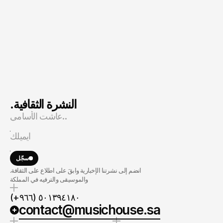
عبدالله
! تواصل الآن 
.النشرة الثقافية
سجّل
.انضم إلى نشرتنا الإخبارية وابقَ على اطلاع على الثقافة
والموسيقى والترفيه في المملكة
(+٩٦٦) ٥٠١٣٩٤١٨٠
contact@musichouse.sa