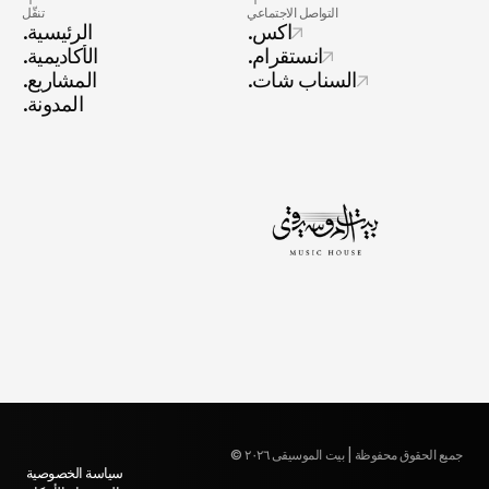
التواصل الاجتماعي
تنقّل
.اكس
.الرئيسية
.انستقرام
.الأكاديمية
.السناب شات
.المشاريع
.المدونة
جميع الحقوق محفوظة | بيت الموسيقى ٢٠٢٦ ©
سياسة الخصوصية