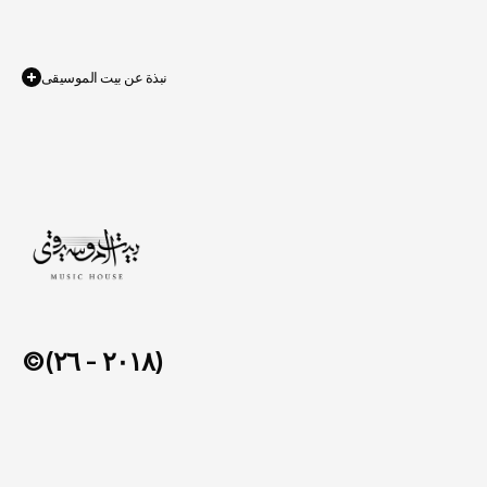
نبذة عن بيت الموسيقى
بالترحيب؛
يكتفِ
لم
المشروع
هذا
الضيافة.
.م
الفني
للعمق
حيوي
كامتداد
العلا
مطار
وثّق
بل
التجارية،
للعلامة
فورياً
صدىً
صانعاً
للمنطقة،
رحلتهم
طوال
الزوار
يرافق
عاطفياً
ورابطاً
©(٢٠١٨ - ٢٦)
مركز العلا للموسيقى
/
٢٠٢٤ - ٢٠٢٦