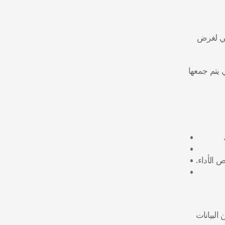
 تقارير تقدم الطلاب، سجلات الحضور، والوسائط المتعددة (صور/فيديو) للأداء الفني لغرض 
 عناوين البروتوكول (IP)، ملفات تعريف الارتباط (Cookies)، وأنماط الاستخدام التي يتم جمعها 
 الأداء.
 لا يقوم "بيت الموسيقى" ببيع أو المتاجرة بالبيانات الشخصية. يقتصر الإفصاح عن البيانات 