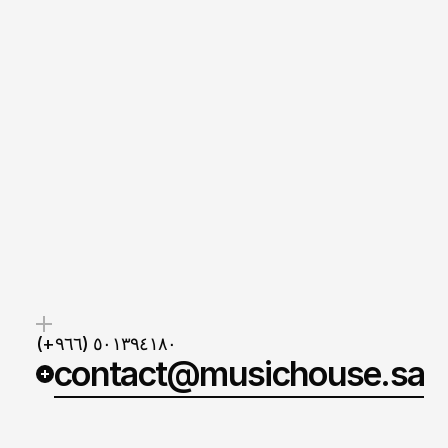
(+٩٦٦) ٥٠١٣٩٤١٨٠
contact@musichouse.sa