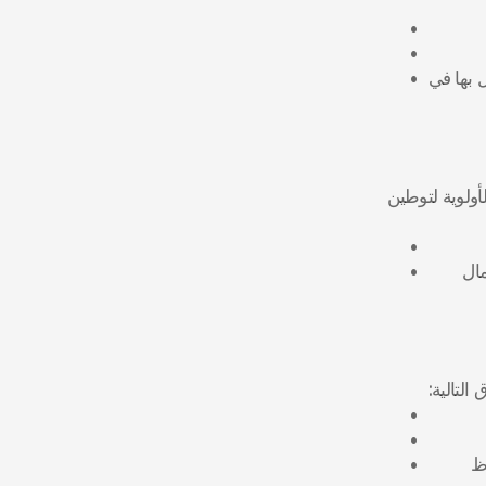
 الشركاء التقنيون من أطراف ثالثة، والملزمون تعاقدياً بالحفاظ على معايير حماية البيانات المعمول بها في 
 تماشياً مع إرشادات مكتب إدارة البيانات الوطنية (NDMO)، يعطي "بيت الموسيقى" الأولوية لتوطين 
 يتم الاحتفاظ بالبيانات فقط للمدة اللازمة لإتمام الإقامة الأكاديمية أو الفترة المحددة لعقود الأعمال 
 يحق لكم طلب حذف البيانات بمجرد انتهاء الغرض من جمعها (مع مراعاة المتطلبات النظامية للاحتفاظ 