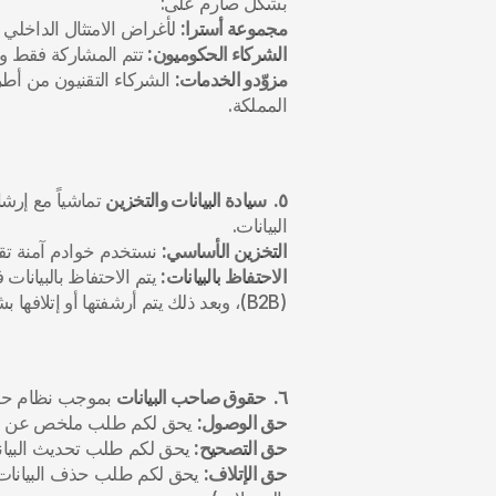
بشكل صارم على:
مجموعة أسترا:
 لأغراض الامتثال الداخلي و
الشركاء الحكوميون:
 تتم المشاركة فقط وفق
مزوّدو الخدمات:
المملكة.
٥.  سيادة البيانات والتخزين
البيانات.
التخزين الأساسي:
 نستخدم خوادم آمنة تقع
الاحتفاظ بالبيانات:
(B2B)، وبعد ذلك يتم أرشفتها أو إتلافها بشكل آمن.
٦.  حقوق صاحب البيانات
 بموجب نظام حماية البيانات الشخصية (PL
حق الوصول:
 يحق لكم طلب ملخص عن البي
حق التصحيح:
 يحق لكم طلب تحديث البيانات
حق الإتلاف: