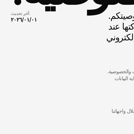
يقدر "بيت الموسيقى" (يشار إليه بـ "نحن" أو "الشركة") خصوصيتكم. 
آخر تحديث:
٠١‏/٠١‏/٢٠٢٦
توضح هذه السياسة كيفية جمعنا للمعلومات، واستخدامها، ومشاركتها عند 
 يلتزم "بيت الموسيقى" (المشار إليه فيما بعد بـ "الشركة") بأعلى معايير سيادة البيانات والخصوصية. 
تحدد هذه السياسة بروتوكولاتنا الخاصة بجمع البيانات الشخصية ومعالجتها وحمايتها، وذلك امتثالاً لأحكام "نظام حماية البيانات 
 نقوم بجمع المعلومات عبر ركائزنا الخدمية الثلاث (التشغيل، الاستشارات، والأكاديمية) من خلال واجهاتنا 