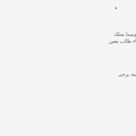
 باعتباره معهداً ثقافياً، يقوم "بيت الموسيقى" بتوثيق العروض الفنية. وبينما نمتلك 
"إذن إعلامي عام" (راجع شروط الخدمة)، فإننا نحترم خصوصية المقيمين لدينا. يمكن تقديم طلبات محددة لاستثناء طالب معين 
 للمسائل المتعلقة بحماية البيانات، أو لممارسة حقوقكم بموجب نظام حماية البيانات الشخصية، يرجى 