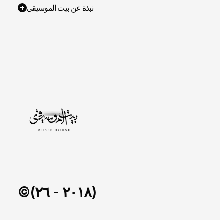
نبذة عن بيت الموسيقى
©(٢٠١٨ - ٢٦)
مركز العلا للموسيقى
/
٢٠٢٤ - ٢٠٢٦