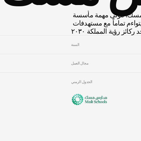
بصفتنا الشريك الأكاديمي الاستراتيجي لمدارس مسك، نتولى مهمة مأسسة 
مناهج الفنون وفق معايير المعاهد العليا، بما يتواءم تماماً مع مستهدفات 
ركائز رؤية المملكة ٢٠٣٠
السنة
مجال العمل
الجدول الزمني