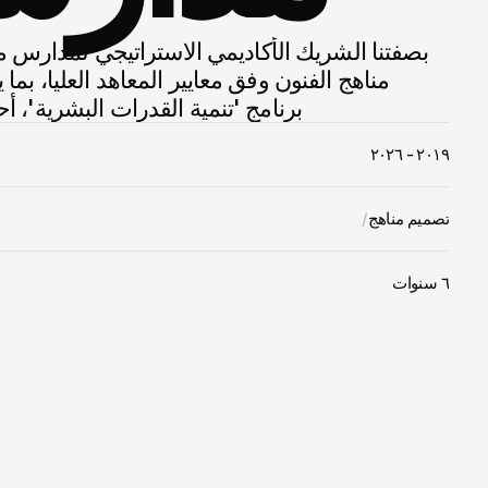
برنامج 'تنمية القدرات البشرية'، أحد 
٢٠١٩ - ٢٠٢٦
تصميم مناهج
/
٦ سنوات