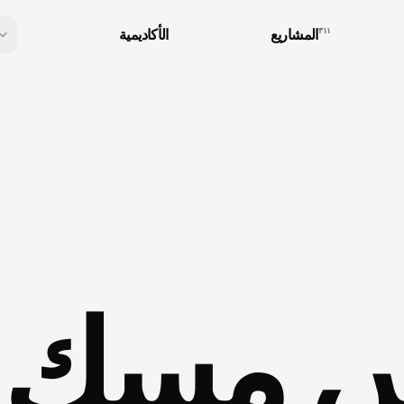
٣١١
المشاريع
الأكاديمية
 مسك ال