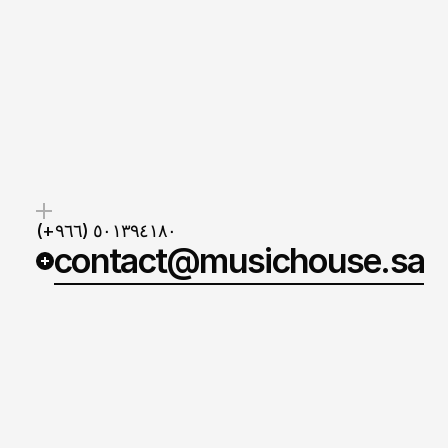
(+٩٦٦) ٥٠١٣٩٤١٨٠
contact@musichouse.sa