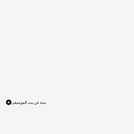
نبذة عن بيت الموسيقى
"حدسي
هو
ما
أرشدني
الى
اكتشافها،
والموسيقى
كانت
القوة
المحركة
وراء
هذا
الحدس.
إن
اكتشافها
جاء
نتيجة
تأملي