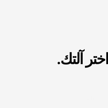
لإثراء
التجربة
الفنية
من
منظور
ثقافي
عالمي.
مشاريعنا السابقة
اختر آلتك.
أكثر
من
١٢
آلة
موسيقية.
من
المبتدئ
إلى
المرحلة
الثامنة
من
ABRSM.
زيارة
أولى
مجانية.
مدرّبونا
منتقَون
بعناية
ليمنحوك
تجربة
تعليمية
لا
تُضاهى!