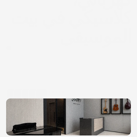
كلاسيكي في بيت 
الموسيقى
نبذة عن بيت الموسيقى
توفر
فلسفة
المتدرب
المقيم
فرصة
للاندماج
الكامل
بعالم
الموسيقى
الفن.
هنا
يلتقي
التراث
بالحداثة
من
خلال
التدريب
المنهجي
المصمم
ضمن
معايير
المعاهد
العالمية.
10k+
عميل عالمياً
هواة الفنون
من الموهبة حتى الاحتراف.