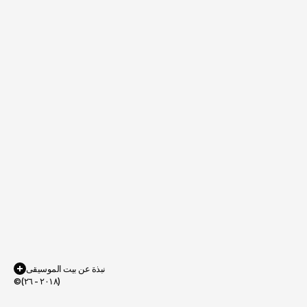
البيانو
الجيتار
نبذة عن بيت الموسيقى
©(٢٠١٨ - ٢٦)