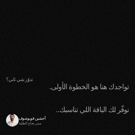
ابتداء من/ ٦ أسابيع
المدة
! تواصل الآن
 مستعد لاحتراف الموسيقى؟ 
سجل الآن بباقة المبتدئين واحصل على ١٢ حصة مع فترة صلاحية ٩٠ يوم.
+ ١٩٥٥ ر.س
تدوّر شي ثاني؟
تواجدك هنا هو الخطوة الأولى. 
نوفّر لك الباقة اللي تناسبك..
أجشين قويوشوف
مدير نجاح الطلبة