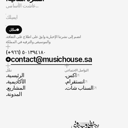
سجّل
.انضم إلى نشرتنا الإخبارية وابقَ على اطلاع على الثقافة
والموسيقى والترفيه في المملكة
(+٩٦٦) ٥٠١٣٩٤١٨٠
contact@musichouse.sa
التواصل الاجتماعي
تنقّل
.اكس
.الرئيسية
.انستقرام
.الأكاديمية
.السناب شات
.المشاريع
.المدونة