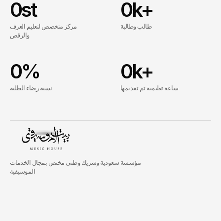
0
st
0
k+
طالب وطالبة
مركز متخصص لتعليم العزف
والرقص
0
%
0
k+
ساعة تعليمية تم تقديمها
نسبة رضاء الطلبة
مؤسسة سعودية وشريك وطني مختص بمجال الخدمات
الموسيقية
رواد
تعليم
الفنون
الأدائية
بالمملكة.
يضم
فريق
بيت
الموسيقى
مدربين
دوليين