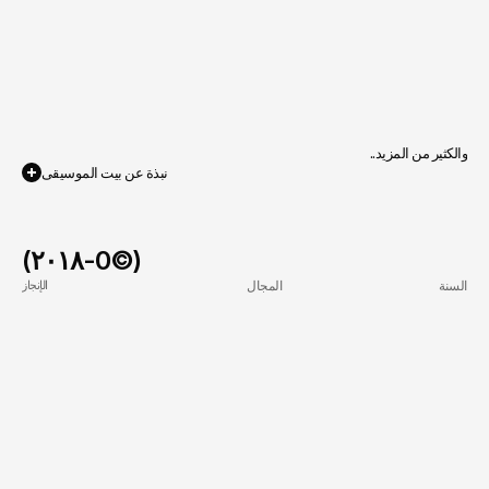
والكثير من المزيد..
نبذة عن بيت الموسيقى
(٢٠١٨-
0
©)
السنة
المجال
الإنجاز
افتتاح أول فرع في الرياض
٢٠٢١
البصمة الجغرافية
٢٠ دولة ضمن فريق بيت 
٢٠٢٢
استقطاب المواهب
الموسيقى
منحة صندوق التنمية الثقافي
٢٠٢٣
التوسع