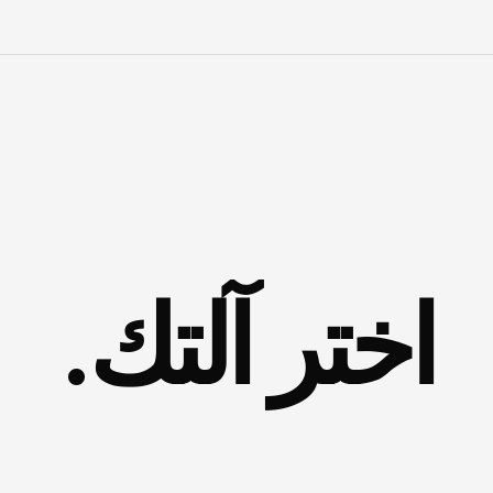
ية
بالمملكة.
يقى
مدربين
دوليين
لإثراء
التجربة
الفنية
م
اختر آلتك.