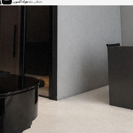
نحظى بثقة
هواة الفنون