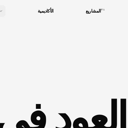
٣١١
المشاريع
الأكاديمية