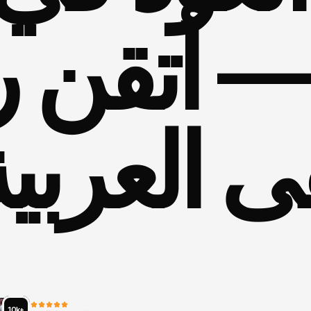
 العربية
فة
المتدرب
المقيم
فرصة
للاندماج
الكام
ى
الفن.
هنا
يلتقي
التراث
بالحداثة
من
خلا
لمنهجي
المصمم
ضمن
معايير
المعاهد
الع
10k+