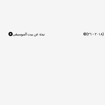
©(٢٠١٨ - ٢٦)
نبذة عن بيت الموسيقى