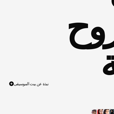
الرياض — أتقن روح 
نبذة عن بيت الموسيقى
ل
بعالم
ل
المية.